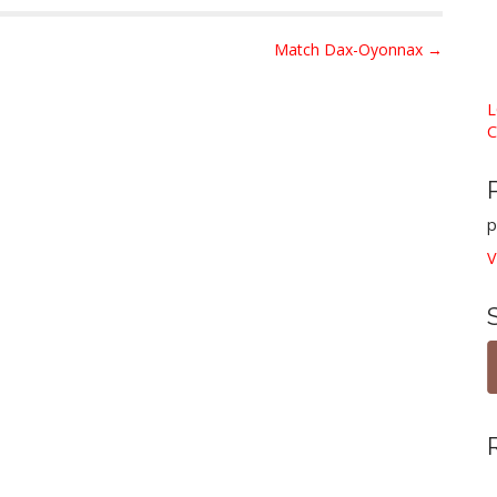
Match Dax-Oyonnax →
L
C
p
V