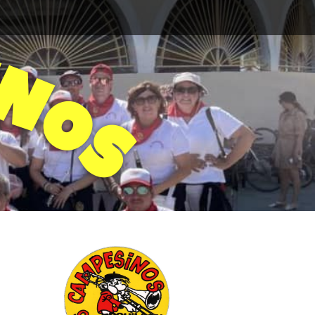
N
O
S