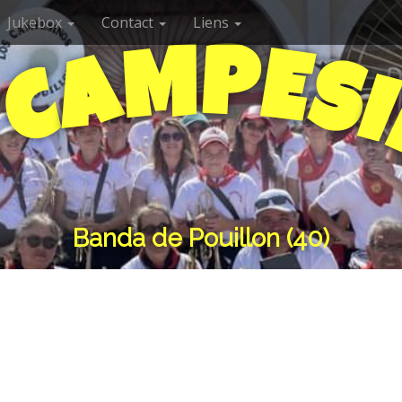
Jukebox
Contact
Liens
P
M
E
A
S
C
I
S
Banda de Pouillon (40)