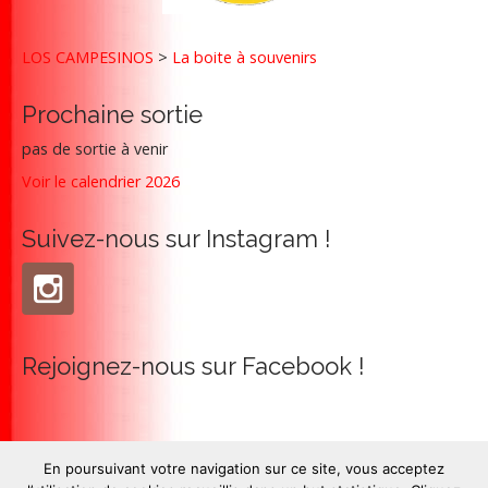
a
t
LOS CAMPESINOS
>
La boite à souvenirs
i
o
Prochaine sortie
n
pas de sortie à venir
Voir le calendrier 2026
Suivez-nous sur Instagram !
Rejoignez-nous sur Facebook !
En poursuivant votre navigation sur ce site, vous acceptez