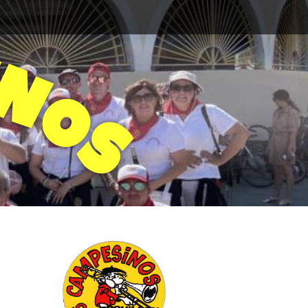
N
O
S