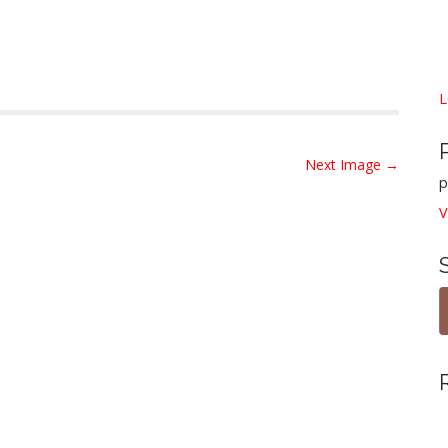
L
Next Image →
p
V