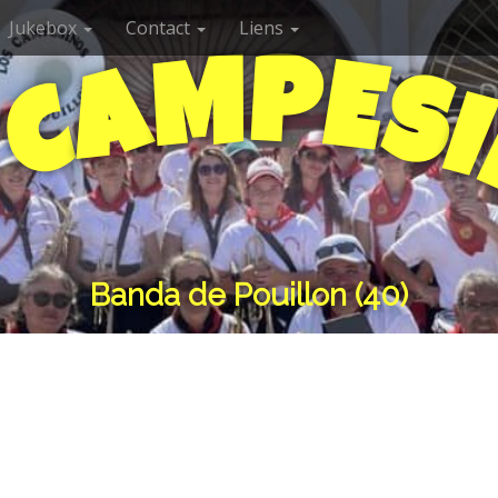
Jukebox
Contact
Liens
P
M
E
A
S
C
I
S
Banda de Pouillon (40)