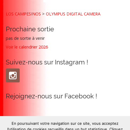
a
t
LOS CAMPESINOS
>
OLYMPUS DIGITAL CAMERA
i
o
Prochaine sortie
n
pas de sortie à venir
Voir le calendrier 2026
Suivez-nous sur Instagram !
Rejoignez-nous sur Facebook !
En poursuivant votre navigation sur ce site, vous acceptez
l’utilisation de cookies recueillis dans un but statistique. Cliquez