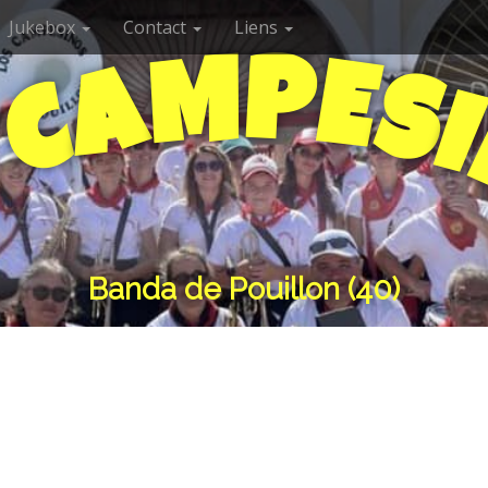
Jukebox
Contact
Liens
P
M
E
A
S
C
I
S
Banda de Pouillon (40)