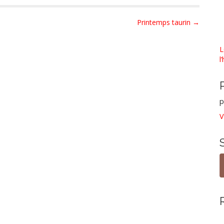
Printemps taurin →
L
l
p
V