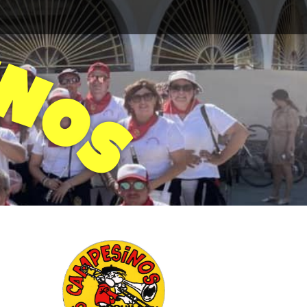
N
O
S