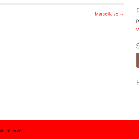
Marseillaise →
p
V
its réservés.