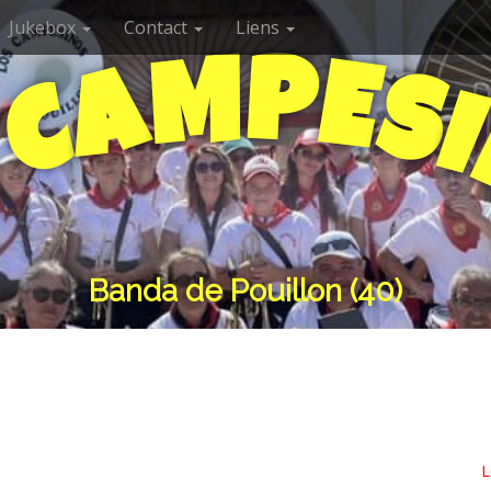
Jukebox
Contact
Liens
P
M
E
A
S
C
I
S
Banda de Pouillon (40)
L