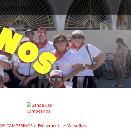
N
O
S
OS CAMPESINOS
>
Evénements
>
Marseillaise