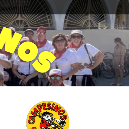
N
O
S