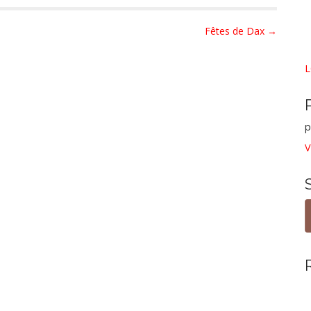
Fêtes de Dax →
L
p
V