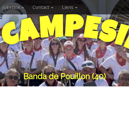
Jukebox
Contact
Liens
P
M
E
A
S
C
I
S
Banda de Pouillon (40)