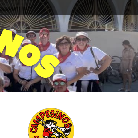
N
O
S