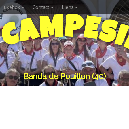
Jukebox
Contact
Liens
P
M
E
A
S
C
I
S
Banda de Pouillon (40)