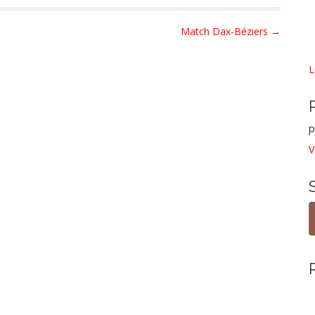
Match Dax-Béziers →
L
p
V