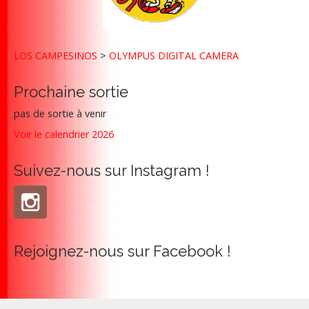
g
a
t
LOS CAMPESINOS
>
OLYMPUS DIGITAL CAMERA
i
o
Prochaine sortie
n
pas de sortie à venir
Voir le calendrier 2026
Suivez-nous sur Instagram !
Rejoignez-nous sur Facebook !